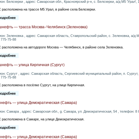
ион: Белозерки , адрес: Самарская обл., Красноярский р-н, с. Белозерки, а/д М5 'Урал', 
 расположена на трассе М5 Урал, в районе села Белозерки.
шнефть — трасса Москва–Челябинск (Зеленовка)
ион: Зеленовка , адрес: Самарская область, Ставропольский район, с. Зеленовка, а/д М
 775-75-88
 расположена на автодороге Москва — Челябинск, в районе села Зеленовка.
шнефть — улица Кирпичная (Сургут)
ион: Сургут , адрес: Самарская область, Сергиевский муниципальный район, п. Сургут,
 775-75-88
 расположена в посёлке Сургут, на улице Кирпичная.
снефть — улица Демократическая (Самара)
ион: Самара , адрес: Самарская обл., g. Самара, ул. Демократическая, 54 , телефон: 8 
 расположена в Самаре, на улице Демократическая.
снефть — улица Демократическая (Самара)