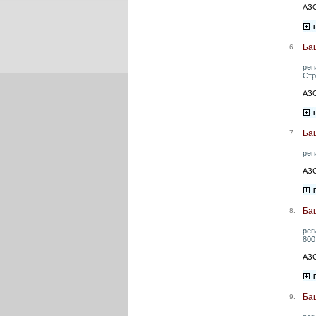
АЗС
Ба
6.
рег
Стр
АЗС
Ба
7.
рег
АЗС
Ба
8.
рег
800
АЗС
Ба
9.