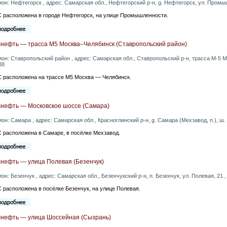
ион: Нефтегорск , адрес: Самарская обл., Нефтегорский р-н, g. Нефтегорск, ул. Промы
 расположена в городе Нефтегорск, на улице Промышленности.
снефть — трасса М5 Москва–Челябинск (Ставропольский район)
ион: Ставропольский район , адрес: Самарская обл., Ставропольский р-н, трасса М-5 М
88
 расположена на трассе М5 Москва — Челябинск.
снефть — Московское шоссе (Самара)
ион: Самара , адрес: Самарская обл., Красноглинский р-н, g. Самара (Мехзавод, п.), ш.
 расположена в Самаре, в посёлке Мехзавод.
снефть — улица Полевая (Безенчук)
ион: Безенчук , адрес: Самарская обл., Безенчукский р-н, п. Безенчук, ул. Полевая, 21 
 расположена в посёлке Безенчук, на улице Полевая.
снефть — улица Шоссейная (Сызрань)