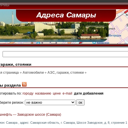
ИРМЫ
гаражи, стоянки
я страница
Автомобили
АЗС, гаражи, стоянки
ы раздела
ртировать по:
городу
названию
цене
e-mail
дате добавления
берите регион:
шнефть — Заводское шоссе (Самара)
ион: Самара , адрес: Самарская область, г. Самара, Шоссе Заводское, д. 8, строение 1 