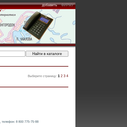
добавить
ФИРМУ
1
2
3
4
Выберите страницу:
, телефон: 8 800 775-75-88