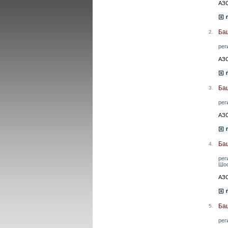
АЗС
Ба
2.
рег
АЗС
Ба
3.
рег
АЗС
Ба
4.
рег
Шос
АЗС
Ба
5.
рег