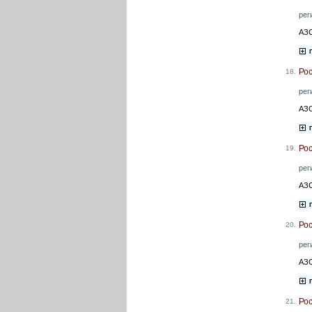
рег
АЗС
Ро
18.
рег
АЗС
Ро
19.
рег
АЗС
Ро
20.
рег
АЗС
Ро
21.