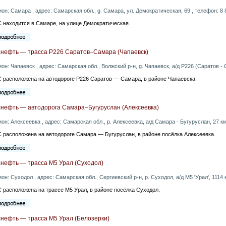
ион: Самара , адрес: Самарская обл., g. Самара, ул. Демократическая, 69 , телефон: 8 
 находится в Самаре, на улице Демократическая.
снефть — трасса Р226 Саратов–Самара (Чапаевск)
ион: Чапаевск , адрес: Самарская обл., Волжский р-н, g. Чапаевск, а/д Р226 (Саратов - 
 расположена на автодороге Р226 Саратов — Самара, в районе Чапаевска.
снефть — автодорога Самара–Бугуруслан (Алексеевка)
ион: Алексеевка , адрес: Самарская обл., p. Алексеевка, а/д Самара - Бугуруслан, 27 км
 расположена на автодороге Самара — Бугуруслан, в районе посёлка Алексеевка.
снефть — трасса М5 Урал (Суходол)
ион: Суходол , адрес: Самарская обл., Сергиевский р-н, p. Суходол, а/д М5 'Урал', 1114 
 расположена на трассе М5 Урал, в районе посёлка Суходол.
снефть — трасса М5 Урал (Белозерки)