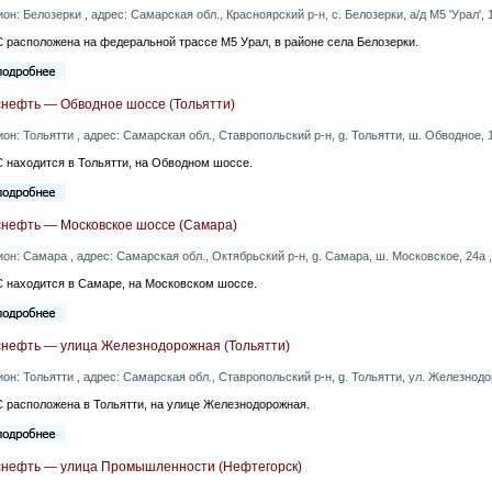
ион: Белозерки , адрес: Самарская обл., Красноярский р-н, с. Белозерки, а/д М5 'Урал',
 расположена на федеральной трассе М5 Урал, в районе села Белозерки.
снефть — Обводное шоссе (Тольятти)
ион: Тольятти , адрес: Самарская обл., Ставропольский р-н, g. Тольятти, ш. Обводное, 
 находится в Тольятти, на Обводном шоссе.
снефть — Московское шоссе (Самара)
ион: Самара , адрес: Самарская обл., Октябрьский р-н, g. Самара, ш. Московское, 24а 
 находится в Самаре, на Московском шоссе.
снефть — улица Железнодорожная (Тольятти)
ион: Тольятти , адрес: Самарская обл., Ставропольский р-н, g. Тольятти, ул. Железнодо
 расположена в Тольятти, на улице Железнодорожная.
снефть — улица Промышленности (Нефтегорск)