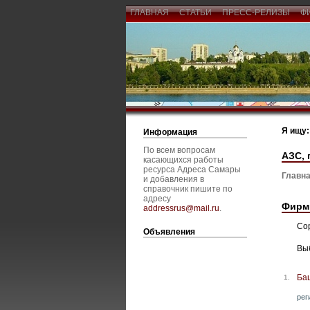
ГЛАВНАЯ
СТАТЬИ
ПРЕСС-РЕЛИЗЫ
Ф
Я ищу:
Информация
По всем вопросам
АЗС, 
касающихся работы
ресурса Адреса Самары
Главна
и добавления в
справочник пишите по
адресу
Фирм
addressrus@mail.ru
.
Со
Объявления
Вы
Ба
1.
рег