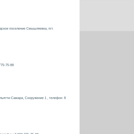
одское поселение Смышляевка, пгт.
775-75-88
ольятти-Самара, Сооружение 1 , телефон: 8