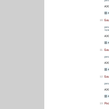
рег
АЗС
Ба
10.
рег
тел
АЗС
Ба
11.
рег
АЗС
Ба
12.
рег
АЗС
Ро
13.