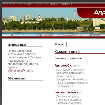
ГЛАВНАЯ
СТАТЬИ
ПРЕСС-РЕЛИЗЫ
ФИРМЫ
Я ищу:
Информация
По всем вопросам
Каталог статей
касающихся работы
ресурса Адреса Самары
Главная страница
и добавления в
справочник пишите по
Автомобили
[0]
адресу
АЗС, гаражи, стоянки
[0]
addressrus@mail.ru
.
Запчасти, автохимия
[0]
Мототехника
[0]
Объявления
Продажа автомобилей
[0]
Ремонт, сервис, тюнинг
[0]
Техпомощь
[0]
Бизнес услуги
[0]
Деловые услуги
[0]
Охранные услуги
[0]
Рекламные услуги
[0]