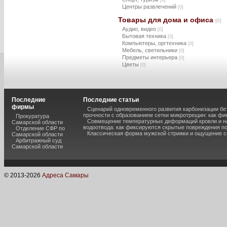
[0]
Центры развлечений
[0]
Товары для дома и офиса
[0]
Аудио, видео
[0]
Бытовая техника
[0]
Компьютеры, оргтехника
[0]
Мебель, светильники
[0]
Предметы интерьера
[0]
Цветы
[0]
Последние
Последние статьи
фирмы
Сценарий одновременного развития карбонизации бе
прочности с образованием сетки микротрещин: как фи
Прокуратура
Совмещение температурных деформаций кровли и н
Самарской области
водоотвода: как фиксируются скрытые повреждения п
Отделение СФР по
Классическая форма мужской стрижки и ощущение с
Самарской области
Арбитражный суд
Самарской области
© 2013-
2026
Адреса Самары