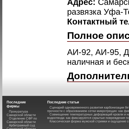
Адрес:
Самарск
развязка Уфа-Т
Контактный т
Полное опи
АИ-92, АИ-95, Д
наличная и бес
Дополнител
Последние
Последние статьи
фирмы
Сценарий одновременного развития карбонизации бе
прочности с образованием сетки микротрещин: как фи
Прокуратура
Совмещение температурных деформаций кровли и н
Самарской области
водоотвода: как фиксируются скрытые повреждения п
Отделение СФР по
Классическая форма мужской стрижки и ощущение с
Самарской области
Арбитражный суд
Самарской области