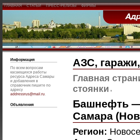
ГЛАВНАЯ
СТАТЬИ
ПРЕСС-РЕЛИЗЫ
ФИРМЫ
АЗС, гаражи
Информация
По всем вопросам
касающихся работы
Главная стран
ресурса Адреса Самары
и добавления в
справочник пишите по
стоянки
адресу
addressrus@mail.ru
.
Башнефть —
Объявления
Самара (Нов
Регион:
Новос