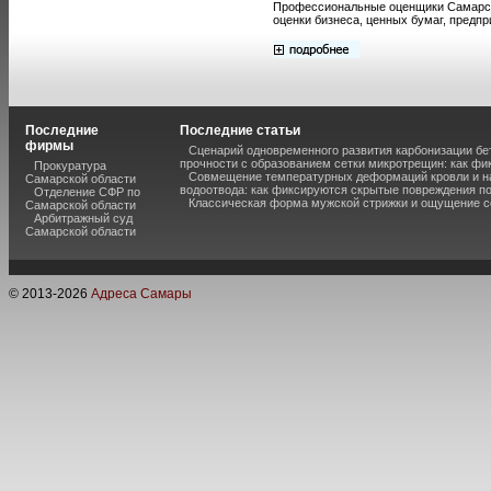
Профессиональные оценщики Самарск
оценки бизнеса, ценных бумаг, предпр
Последние
Последние статьи
фирмы
Сценарий одновременного развития карбонизации бе
прочности с образованием сетки микротрещин: как фи
Прокуратура
Совмещение температурных деформаций кровли и н
Самарской области
водоотвода: как фиксируются скрытые повреждения п
Отделение СФР по
Классическая форма мужской стрижки и ощущение с
Самарской области
Арбитражный суд
Самарской области
© 2013-
2026
Адреса Самары