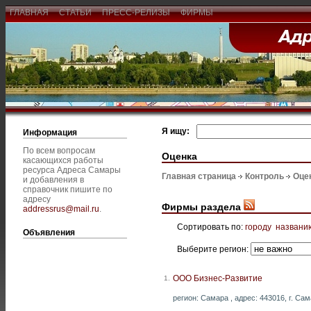
ГЛАВНАЯ
СТАТЬИ
ПРЕСС-РЕЛИЗЫ
ФИРМЫ
Я ищу:
Информация
По всем вопросам
Оценка
касающихся работы
ресурса Адреса Самары
Главная страница
Контроль
Оце
и добавления в
справочник пишите по
адресу
Фирмы раздела
addressrus@mail.ru
.
Сортировать по:
городу
названи
Объявления
Выберите регион:
ООО Бизнес-Развитие
1.
регион: Самара , адрес: 443016, г. Сама