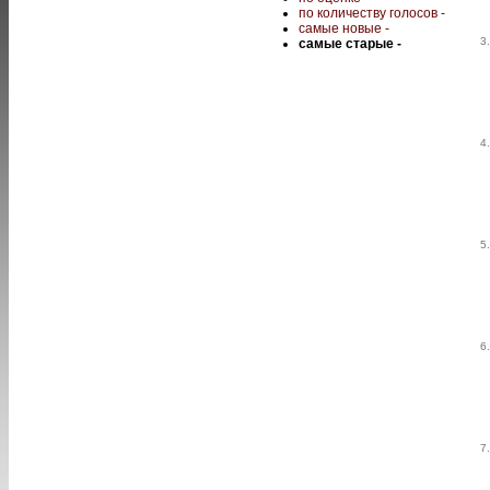
по количеству голосов -
самые новые -
3
самые старые -
4
5
6
7