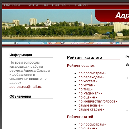
ГЛАВНАЯ
СТАТЬИ
ПРЕСС-РЕЛИЗЫ
ФИРМЫ
Информация
Рейтинг каталога
Р
По всем вопросам
В
Рейтинг ссылок
касающихся работы
ресурса Адреса Самары
по просмотрам -
и добавления в
по переходам -
справочник пишите по
1
по хостам -
адресу
по хитам -
addressrus@mail.ru
.
по тИЦ -
по PageRank -
Объявления
по оценке -
по количеству голосов -
самые новые -
самые старые -
2
Рейтинг статей
по просмотрам -
по оценке -