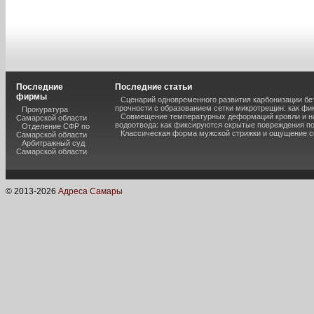
Последние
Последние статьи
фирмы
Сценарий одновременного развития карбонизации бе
прочности с образованием сетки микротрещин: как фи
Прокуратура
Совмещение температурных деформаций кровли и н
Самарской области
водоотвода: как фиксируются скрытые повреждения п
Отделение СФР по
Классическая форма мужской стрижки и ощущение с
Самарской области
Арбитражный суд
Самарской области
© 2013-
2026
Адреса Самары